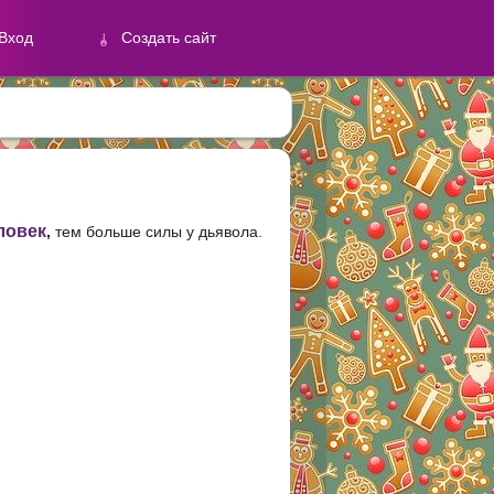
Вход
Создать сайт
й
Создать сайт
ловек
,
тем больше силы у дьявола.